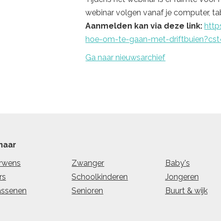
webinar volgen vanaf je computer, ta
Aanmelden kan via deze link:
http
hoe-om-te-gaan-met-driftbuien?cst
Ga naar nieuwsarchief
naar
rwens
Zwanger
Baby's
rs
Schoolkinderen
Jongeren
assenen
Senioren
Buurt & wijk