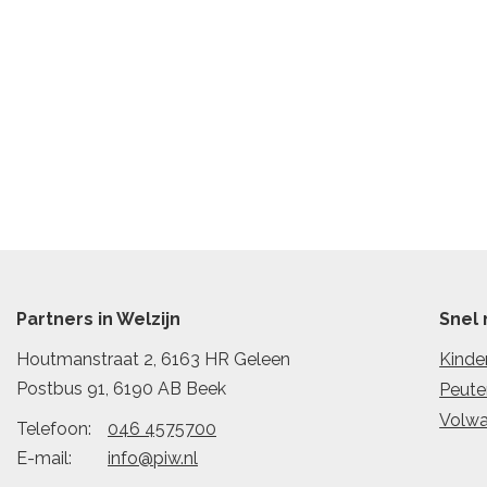
Partners in Welzijn
Snel 
Houtmanstraat 2, 6163 HR Geleen
Kinde
Postbus 91, 6190 AB Beek
Peute
Volw
Telefoon:
046 4575700
E-mail:
info@piw.nl