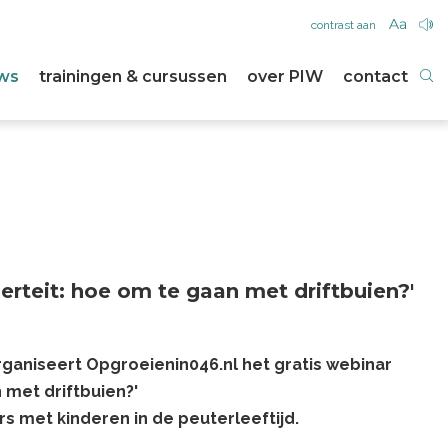
contrast aan
ws
trainingen & cursussen
over PIW
contact
erteit: hoe om te gaan met driftbuien?'
rganiseert Opgroeienin046.nl het gratis webinar
 met driftbuien?'
s met kinderen in de peuterleeftijd.