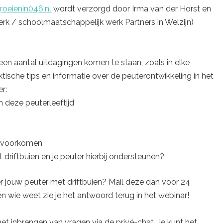
oeienin046.nl
wordt verzorgd door Irma van der Horst en
rk / schoolmaatschappelijk werk Partners in Welzijn)
een aantal uitdagingen komen te staan, zoals in elke
praktische tips en informatie over de peuterontwikkeling in het
er:
 deze peuterleeftijd
e voorkomen
driftbuien en je peuter hierbij ondersteunen?
er jouw peuter met driftbuien? Mail deze dan voor 24
n wie weet zie je het antwoord terug in het webinar!
het inbrengen van vragen via de privé-chat. Je kunt het