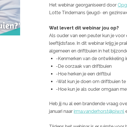
Het webinar georganiseerd door
Opgr
Lotte Tindemans (jeugd- en gezinswe
Wat levert dit webinar jou op?
Als ouder van een peuter kun je voor 
leeftijdsfase. In dit webinar krijg je 
algemeen en driftbuien in het bijzond
-Kenmerken van de ontwikkeling in
-De oorzaak van driftbuien
-Hoe herken je een driftbui
-Wat kun je doen om driftbuien t
-Hoe kun je als ouder omgaan met 
Heb jij nu al een brandende vraag ov
januari naar
irma.vanderhorst@piw.nl
e
Tijdens het webinar is er ruimte voor 