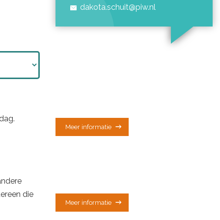
dakota.schuit@
piw.nl
dag.
Meer informatie
andere
dereen die
Meer informatie