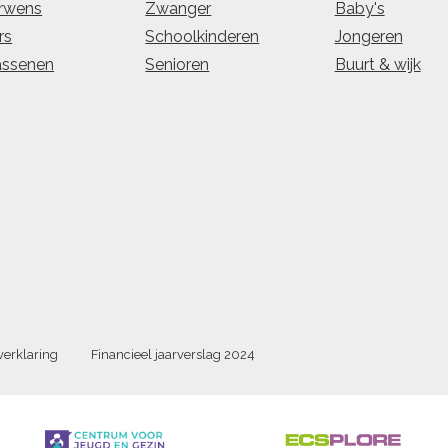
rwens
Zwanger
Baby's
rs
Schoolkinderen
Jongeren
assenen
Senioren
Buurt & wijk
verklaring
Financieel jaarverslag 2024