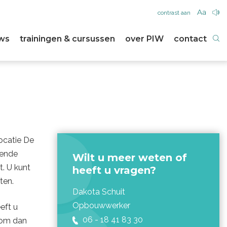
contrast aan
ws
trainingen & cursussen
over PIW
contact
locatie De
lende
Wilt u meer weten of
t. U kunt
heeft u vragen?
ten.
Dakota Schuit
Opbouwwerker
eft u
06 - 18 41 83 30
 Kom dan