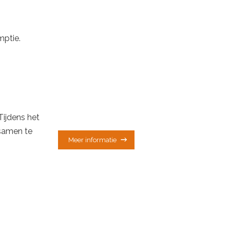
mptie.
Tijdens het
 samen te
Meer informatie