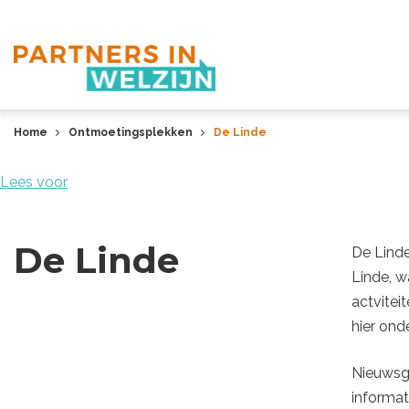
Home
Ontmoetingsplekken
De Linde
Lees voor
De Linde
De Linde
Linde, w
actvitei
hier ond
Nieuwsgi
informat