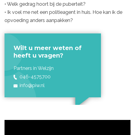
• Welk gedrag hoort bij de puberteit?
• Ik voel me net een politieagent in huis. Hoe kan ik de
opvoeding anders aanpakken?
Wilt u meer weten of
heeft u vragen?
Partners in Welzijn
046-4575700
info@
piw.nl